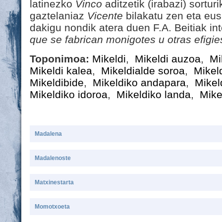
latinezko
Vinco
aditzetik (irabazi) sortur
gaztelaniaz
Vicente
bilakatu zen eta eu
dakigu nondik atera duen F.A. Beitiak in
que se fabrican monigotes u otras efigie
Toponimoa:
Mikeldi
,
Mikeldi auzoa
,
Mi
Mikeldi kalea
,
Mikeldialde soroa
,
Mikel
Mikeldibide
,
Mikeldiko andapara
,
Mikel
Mikeldiko idoroa
,
Mikeldiko landa
,
Mike
Madalena
Madalenoste
Matxinestarta
Momotxoeta