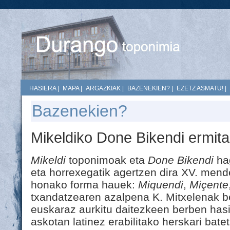
HASIERA
|
MAPA
|
ARGAZKIAK
|
BAZENEKIEN?
|
EZETZ ASMATU!
|
Bazenekien?
Mikeldiko Done Bikendi ermita
Mikeldi
toponimoak eta
Done Bikendi
hag
eta horrexegatik agertzen dira XV. men
honako forma hauek:
Miquendi
,
Miçente
txandatzearen azalpena K. Mitxelenak b
euskaraz aurkitu daitezkeen berben hasi
askotan latinez erabilitako herskari batet