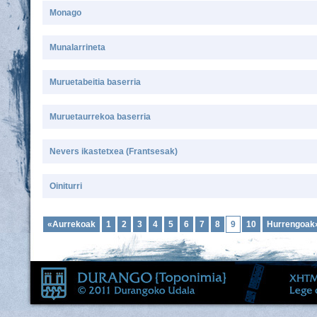
Monago
Munalarrineta
Muruetabeitia baserria
Muruetaurrekoa baserria
Nevers ikastetxea (Frantsesak)
Oiniturri
«Aurrekoak
1
2
3
4
5
6
7
8
9
10
Hurrengoak