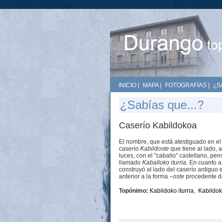
INICIO
|
MAPA
|
FOTOGRAFÍAS
|
¿S
¿Sabías que...?
Caserío Kabildokoa
El nombre, que está atestiguado en el s
caserío
Kabildoste
que tiene al lado,
luces, con el "caballo" castellano, p
llamado
Kaballoko iturria
. En cuanto a
construyó al lado del caserío antiguo
anterior a la forma
–oste
procedente del
Topónimo:
Kabildoko iturria
,
Kabildok