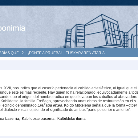
ABÍAS QUE...?
|
¡PONTE A PRUEBA!
|
EUSKARAREN ATARIA
|
. XVII, nos indica que el caserío pertenecía al cabildo eclesiástico, al igual que el
 aunque este es más reciente. Hay quien lo ha relacionado, equivocadamente a tod
ensando que el origen del nombre radica en que llevaban los caballos al abrevadero
 Kabildoste, la familia Ereñaga, aprovechando unas obras de restauración en el s.
 el edificio denominado
Ereñaga etxea
. Koldo Mitxelena señala que la forma
–gibel
 dialecto vizcaíno, siendo el significado de ambas "parte posterior o anterior".
oa baserria
,
Kabildoste baserria
,
Kalbildoko iturria