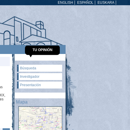
ENGLISH
ESPAÑOL
EUSKARA
TU OPINIÓN
Búsqueda
Investigador
Presentación
as
 XX,
es
Mapa