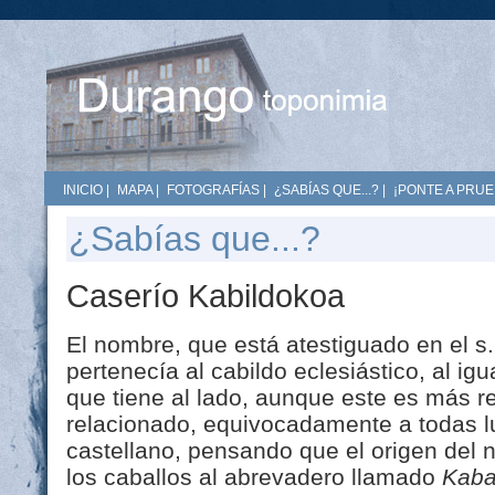
INICIO
|
MAPA
|
FOTOGRAFÍAS
|
¿SABÍAS QUE...?
|
¡PONTE A PRUE
¿Sabías que...?
Caserío Kabildokoa
El nombre, que está atestiguado en el s.
pertenecía al cabildo eclesiástico, al ig
que tiene al lado, aunque este es más re
relacionado, equivocadamente a todas lu
castellano, pensando que el origen del 
los caballos al abrevadero llamado
Kabal