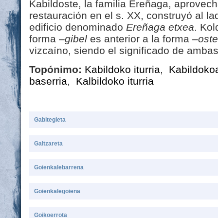
Kabildoste, la familia Ereñaga, aprove
restauración en el s. XX, construyó al la
edificio denominado
Ereñaga etxea
. Kol
forma
–gibel
es anterior a la forma
–oste
vizcaíno, siendo el significado de ambas 
Topónimo:
Kabildoko iturria
,
Kabildokoa
baserria
,
Kalbildoko iturria
Gabitegieta
Galtzareta
Goienkalebarrena
Goienkalegoiena
Goikoerrota