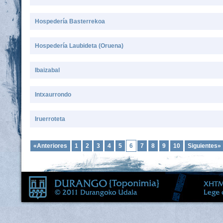
Hospedería Basterrekoa
Hospedería Laubideta (Oruena)
Ibaizabal
Intxaurrondo
Iruerroteta
«Anteriores
1
2
3
4
5
6
7
8
9
10
Siguientes»