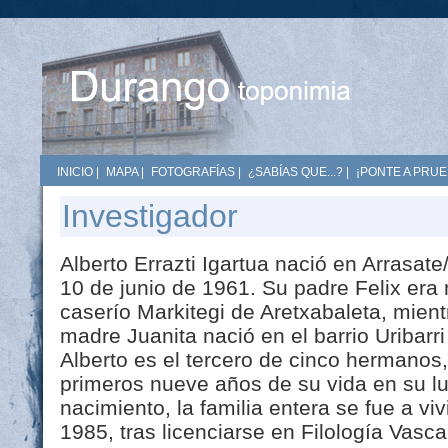
INICIO
|
MAPA
|
FOTOGRAFÍAS
|
¿SABÍAS QUE...?
|
¡PONTE A PRUE
Investigador
Alberto Errazti Igartua nació en Arrasat
10 de junio de 1961. Su padre Felix era 
caserío Markitegi de Aretxabaleta, mien
madre Juanita nació en el barrio Uribarri
Alberto es el tercero de cinco hermanos, y
primeros nueve años de su vida en su l
nacimiento, la familia entera se fue a viv
1985, tras licenciarse en Filología Vasca