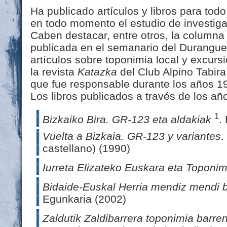
Ha publicado artículos y libros para todo
en todo momento el estudio de investiga
Caben destacar, entre otros, la column
publicada en el semanario del Durang
artículos sobre toponimia local y excur
la revista
Katazka
del Club Alpino Tabira
que fue responsable durante los años 19
Los libros publicados a través de los añ
1
Bizkaiko Bira. GR-123 eta aldakiak
.
Vuelta a Bizkaia. GR-123 y variantes
.
castellano) (1990)
Iurreta Elizateko Euskara eta Toponi
Bidaide-Euskal Herria mendiz mendi b
Egunkaria (2002)
Zaldutik Zaldibarrera toponimia barre