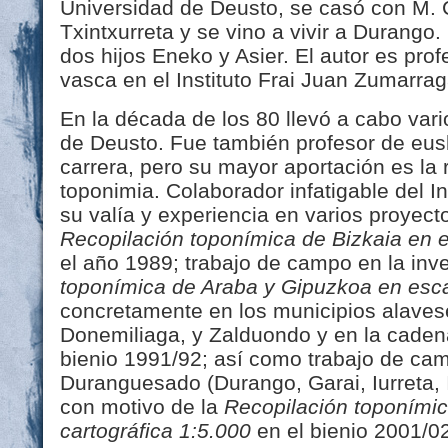
Universidad de Deusto, se casó con M.
Txintxurreta y se vino a vivir a Durango
dos hijos Eneko y Asier. El autor es prof
vasca en el Instituto Frai Juan Zumarra
En la década de los 80 llevó a cabo vari
de Deusto. Fue también profesor de eus
carrera, pero su mayor aportación es la 
toponimia. Colaborador infatigable del 
su valía y experiencia en varios proyect
Recopilación toponímica de Bizkaia en e
el año 1989; trabajo de campo en la inv
toponímica de Araba y Gipuzkoa en esca
concretamente en los municipios alaves
Donemiliaga, y Zalduondo y en la caden
bienio 1991/92; así como trabajo de cam
Duranguesado (Durango, Garai, Iurreta, I
con motivo de la
Recopilación toponímic
cartográfica 1:5.000
en el bienio 2001/0