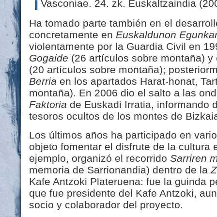
Vasconiae. 24. zk. Euskaltzaindia (20
Ha tomado parte también en el desarroll
concretamente en
Euskaldunon Egunkar
violentamente por la Guardia Civil en 19
Gogaide
(26 artículos sobre montaña) y
(20 artículos sobre montaña); posteriorm
Berria
en los apartados Harat-honat, Tart
montaña). En 2006 dio el salto a las ond
Faktoria
de Euskadi Irratia, informando 
tesoros ocultos de los montes de Bizkai
Los últimos años ha participado en vari
objeto fomentar el disfrute de la cultura
ejemplo, organizó el recorrido
Sarriren 
memoria de Sarrionandia) dentro de la
Z
Kafe Antzoki Plateruena: fue la guinda p
que fue presidente del Kafe Antzoki, au
socio y colaborador del proyecto.