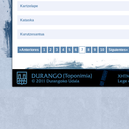
Kartzelape
Kataska
Kurutzesantua
«Anteriores
1
2
3
4
5
6
7
8
9
10
Siguientes»