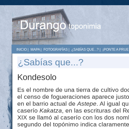
INICIO
|
MAPA
|
FOTOGRAFÍAS
|
¿SABÍAS QUE...?
|
¡PONTE A PRUE
¿Sabías que...?
Kondesolo
Es el nombre de una tierra de cultivo do
el censo de fogueraciones aparece justo
en el barrio actual de
Astepe
. Al igual q
caserío
Kakatza
, en las escrituras del R
XIX se llamó al caserío con los dos no
segundo del topónimo indica claramente 