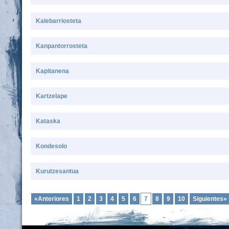
Kalebarriosteta
Kanpantorrosteta
Kapitanena
Kartzelape
Kataska
Kondesolo
Kurutzesantua
«Anteriores
1
2
3
4
5
6
7
8
9
10
Siguientes»