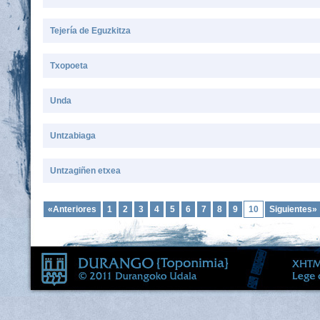
Tejería de Eguzkitza
Txopoeta
Unda
Untzabiaga
Untzagiñen etxea
«Anteriores
1
2
3
4
5
6
7
8
9
10
Siguientes»