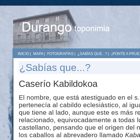
INICIO
|
MAPA
|
FOTOGRAFÍAS
|
¿SABÍAS QUE...?
|
¡PONTE A PRUE
¿Sabías que...?
Caserío Kabildokoa
El nombre, que está atestiguado en el s.
pertenecía al cabildo eclesiástico, al ig
que tiene al lado, aunque este es más re
relacionado, equivocadamente a todas lu
castellano, pensando que el origen del 
los caballos al abrevadero llamado
Kabal