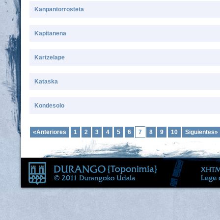
Kanpantorrosteta
Kapitanena
Kartzelape
Kataska
Kondesolo
«Anteriores
1
2
3
4
5
6
7
8
9
10
Siguientes»