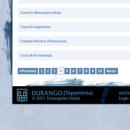
Caserío Muruetaurrekoa
Caserío Ugartetxe
Colegio Nevers (Francesas)
Cruz de Kurutziaga
«Previous
1
2
3
4
5
6
7
8
9
10
Next»