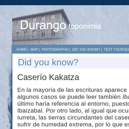
HOME
|
MAP
|
PHOTOGRAPHS
|
DID YOU KNOW?
|
TEST YOURSEL
Did you know?
Caserío Kakatza
En la mayoría de las escrituras aparec
algunos casos se puede leer también
Ib
último haría referencia al entorno, pues
Ibaizabal. Por otro lado, al igual que oc
Iurreta, las tierras circundantes del ca
sufrir de humedad extrema, por lo que e