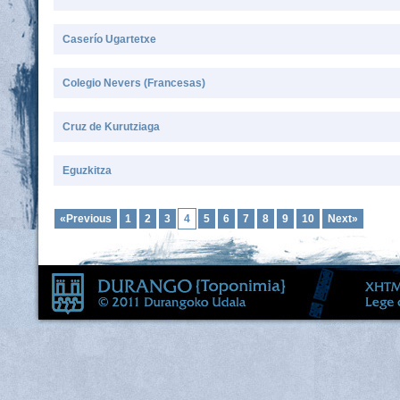
Caserío Ugartetxe
Colegio Nevers (Francesas)
Cruz de Kurutziaga
Eguzkitza
«Previous
1
2
3
4
5
6
7
8
9
10
Next»