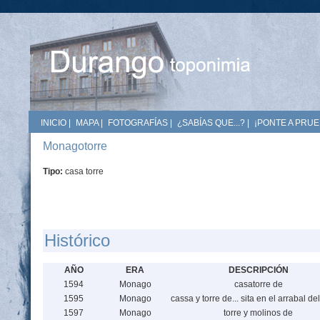
INICIO
|
MAPA
|
FOTOGRAFÍAS
|
¿SABÍAS QUE...?
|
¡PONTE A PRUE
Monagotorre
Tipo:
casa torre
Histórico
AÑO
ERA
DESCRIPCIÓN
1594
Monago
casatorre de
1595
Monago
cassa y torre de... sita en el arrabal d
1597
Monago
torre y molinos de