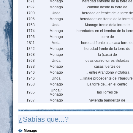
1671
Monago
heredad enfrente de la torre de
1697
Monago
camino desde la torre de
1700
Unda
heredad enfrentte de la torre de
1706
Monago
heredades en frente de la torre 
1753
Unda
Monago frente dela torre de
1774
Monago
heredades en el termino de la torr
1796
Monago
ttorre de
1811
Vnda
heredad frente a la casa torre d
1842
Monago
heredad frente de la torre de
1868
Monago
la (casa) de
1868
Unda
otras cuatro torres tituladas
1888
Monago
casas fuertes de
1946
Monago
... entre Arandoño y Otalora
1946
Unda
... linaje procedente de Ybargur
1958
Monago
La torre de... en el centro
Unda /
1985
las Torres de
Monago
1987
Monago
vivienda banderiza de
¿Sabías que...?
Monago