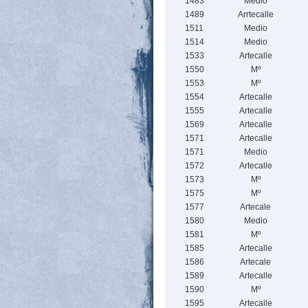
1483
Medio
1489
Arrtecalle
1511
Medio
1514
Medio
1533
Artecalle
1550
Mº
1553
Mº
1554
Artecalle
1555
Artecalle
1569
Artecalle
1571
Artecalle
1571
Medio
1572
Artecalle
1573
Mº
1575
Mº
1577
Artecale
1580
Medio
1581
Mº
1585
Artecalle
1586
Artecale
1589
Artecalle
1590
Mº
1595
Artecalle