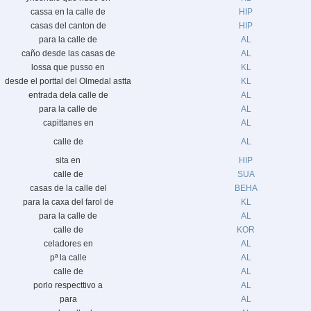
cassa en la calle de
HIP
casas del canton de
HIP
para la calle de
AL
caño desde las casas de
AL
lossa que pusso en
KL
desde el porttal del Olmedal astta
KL
entrada dela calle de
AL
para la calle de
AL
capittanes en
AL
calle de
AL
sita en
HIP
calle de
SUA
casas de la calle del
BEHA
para la caxa del farol de
KL
para la calle de
AL
calle de
KOR
celadores en
AL
pª la calle
AL
calle de
AL
porlo respecttivo a
AL
para
AL