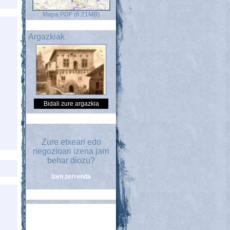
Mapa PDF (6.21MB)
Argazkiak
Bidali zure argazkia
Zure etxeari edo
negozioari izena jarri
behar diozu?
Izen zerrenda