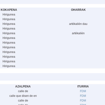
KOKAPENA
OHARRAK
Hirigunea
Hirigunea
Hirigunea
artékalièn dau
Hirigunea
Hirigunea
artékalièn
Hirigunea
Hirigunea
Hirigunea
Hirigunea
Hirigunea
Hirigunea
Hirigunea
AZALPENA
ITURRIA
calle de
FDM
calle que disen de en
FDM
calle de
FDM