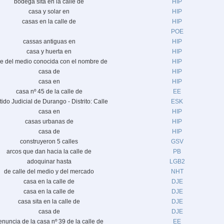
bodega sita en la calle de
HIP
casa y solar en
HIP
casas en la calle de
HIP
POE
cassas antiguas en
HIP
casa y huerta en
HIP
le del medio conocida con el nombre de
HIP
casa de
HIP
casa en
HIP
casa nº 45 de la calle de
EE
tido Judicial de Durango - Distrito: Calle
ESK
casa en
HIP
casas urbanas de
HIP
casa de
HIP
construyeron 5 calles
GSV
arcos que dan hacia la calle de
PB
adoquinar hasta
LGB2
de calle del medio y del mercado
NHT
casa en la calle de
DJE
casa en la calle de
DJE
casa sita en la calle de
DJE
casa de
DJE
enuncia de la casa nº 39 de la calle de
EE