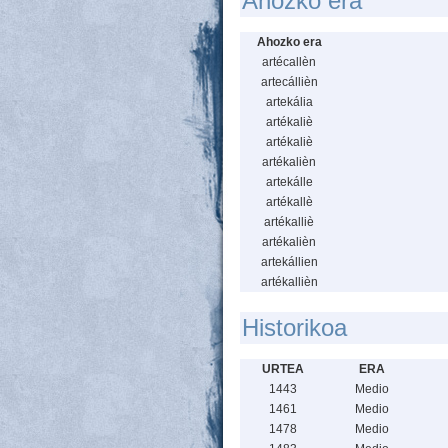
Ahozko era
Ahozko era
artécallèn
artecállièn
artekália
artékaliè
artékaliè
artékalièn
artekálle
artékallè
artékalliè
artékalièn
artekállien
artékallièn
Historikoa
URTEA
ERA
1443
Medio
1461
Medio
1478
Medio