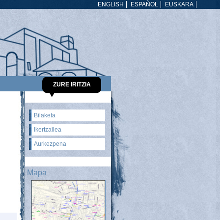
ENGLISH
ESPAÑOL
EUSKARA
ZURE IRITZIA
Bilaketa
Ikertzailea
Aurkezpena
Mapa