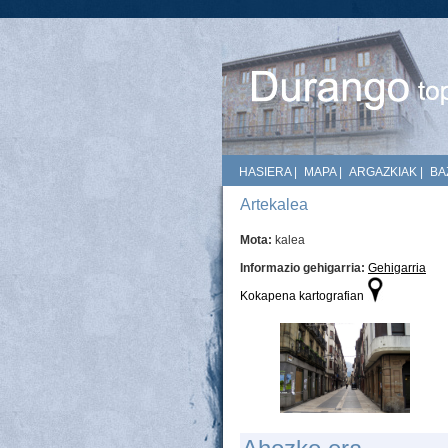
HASIERA
|
MAPA
|
ARGAZKIAK
|
BA
Artekalea
Mota:
kalea
Informazio gehigarria:
Gehigarria
Kokapena kartografian