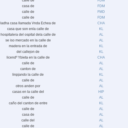
calle de
FDM
casa de
FDM
calle de
FMD
calle de
FDM
ladha casa llamada Vnda Echea de
CHA
casa que son enla calle de
KL
hospitalera del ospital dela calle de
AL
se iso mercado en la calle de
AL
madera en la entrada de
KL
del callejon de
KL
licendº Ybieta en la calle de
CHA
calle de
AL
canton de
AL
linpjando la calle de
KL
calle de
AL
otros anden por
AL
casas en la calle del
HIP
calle de
AL
caño del canton de entre
KL
calle de
AL
casa de
AL
calle del
AL
calle de
AL