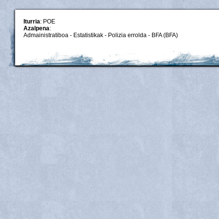
Iturria
: POE
Azalpena
:
Admainistratiboa - Estatistikak - Polizia errolda - BFA (BFA)