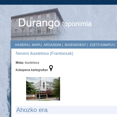
HASIERA
|
MAPA
|
ARGAZKIAK
|
BAZENEKIEN?
|
EZETZ ASMATU!
|
Nevers ikastetxea (Frantsesak)
Mota:
ikastetxea
Kokapena kartografian
Ahozko era