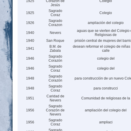
1925
Corazón de
Colegio
Jesús
Sagrado
1925
Colegio
Coraz
Sagrado
1926
ampliación del colegio
Corazon
aguas que se vierten del Colegio
1940
Nevers
Religiosas de
1940
San Roque
prisión central de mujeres del barri
B.M. de
desean reformar el colegio de niñas 
1941
Zabala
calle
Sagrado
1946
colegio del
Corazón
Sagrado
1946
colegio del
Coraz
Sagrado
1948
para construcción de un nuevo Col
Corazón
Sagrado
1948
para construcci
Coraz
Caridad de
1951
Comunidad de religiosas de la
Nevers
Sagrado
1956
Corazón de
ampliación del colegio del
Nevers
Sagrado
1956
ampliaci
Coraz
Sagrado