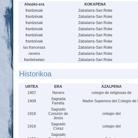
Ahozko era
KOKAPENA
frantzesak
Zabalarra-San Roke
frantzésak
Zabalarra-San Roke
frantzesak
Zabalarra-San Roke
frantzesak
Zabalarra-San Roke
frantzésak
Zabalarra-San Roke
frantzésak
Zabalarra-San Roke
las francesas
Zabalarra-San Roke
nevers
Zabalarra-San Roke
frantxésetan
Zabalarra-San Roke
Historikoa
URTEA
ERA
AZALPENA
1907
Nevers
colegio de religiosas de
Sagrada
1909
Madre Superiora del Colegio de 
Familia
Sagrado
1916
Corazón de
colegio del
Jesús
Sagrado
1916
colegio del
Coraz
Sagrado