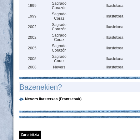
Sagrado
1999
... Ikastetxea
Corazón
Sagrado
1999
... Ikastetxea
Coraz
Sagrado
2002
... Ikastetxea
Corazón
Sagrado
2002
... Ikastetxea
Coraz
Sagrado
2005
... Ikastetxea
Corazón
Sagrado
2005
... Ikastetxea
Coraz
2008
Nevers
... Ikastetxea
Bazenekien?
Nevers ikastetxea (Frantsesak)
Zure iritzia