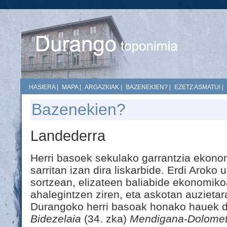
HASIERA
|
MAPA
|
ARGAZKIAK
|
BAZENEKIEN?
|
EZETZ ASMATU!
|
Bazenekien?
Landederra
Herri basoek sekulako garrantzia ekonom
sarritan izan dira liskarbide. Erdi Aroko u
sortzean, elizateen baliabide ekonomik
ahalegintzen ziren, eta askotan auzieta
Durangoko herri basoak honako hauek d
Bidezelaia
(34. zka)
Mendigana-Dolome