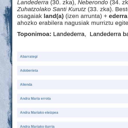
Landederra
(30. zka),
Neberondo
(34. z
Zuhatzolako Santi Kurutz
(33. zka). Best
osagaiak
land(a)
(izen arrunta) +
ederra
ahozko erabilera nagusiak murriztu egite
Toponimoa:
Landederra
,
Landederra b
Abarrategi
Adoberieta
Alienda
Andra Maria errota
Andra Mariako eleizpea
Andra Mariako iturria