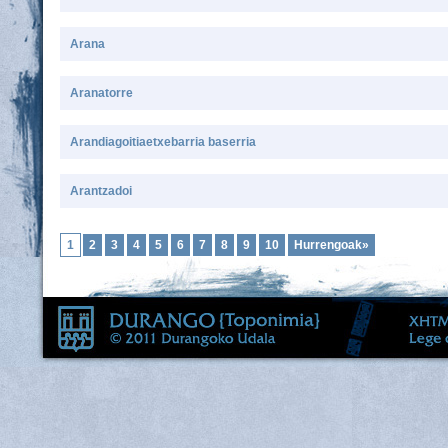
Arana
Aranatorre
Arandiagoitiaetxebarria baserria
Arantzadoi
1
2
3
4
5
6
7
8
9
10
Hurrengoak»