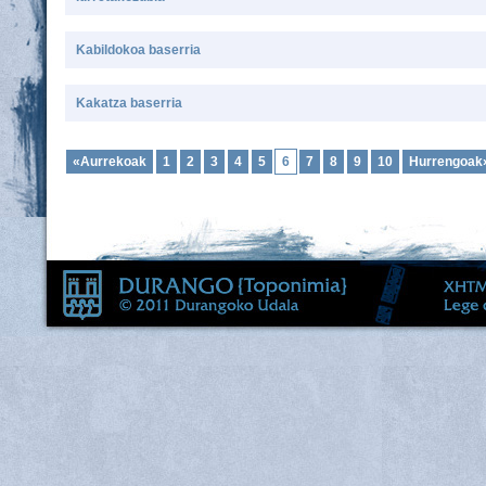
Kabildokoa baserria
Kakatza baserria
«Aurrekoak
1
2
3
4
5
6
7
8
9
10
Hurrengoak