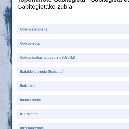
Gabitegietako zubia
Goienkalegoiena
Goikoerrota
Goikoetxebarria baserria (Urbilla)
Ibaialde jauregia (Ibaizabal)
Ibaizabal
Intxaurrondo
Iruerroteta
Iurretakozubia