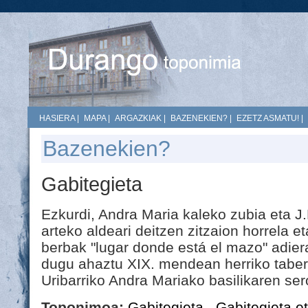
HASIERA
|
MAPA
|
ARGAZKIAK
|
BAZENEKIEN?
|
EZETZ ASMATU!
|
Bazenekien?
Gabitegieta
Ezkurdi, Andra Maria kaleko zubia eta J
arteko aldeari deitzen zitzaion horrela e
berbak "lugar donde está el mazo" adiera
dugu ahaztu XIX. mendean herriko tabe
Uribarriko Andra Mariako basilikaren ser
Toponimoa:
Gabitegieta
,
Gabitegieta e