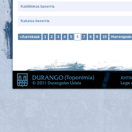
Kabildokoa baserria
Kakatza baserria
«Aurrekoak
1
2
3
4
5
6
7
8
9
10
Hurrengoak