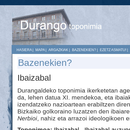
HASIERA
|
MAPA
|
ARGAZKIAK
|
BAZENEKIEN?
|
EZETZ ASMATU!
|
Bazenekien?
Ibaizabal
Durangaldeko toponimia ikerketetan ager
da, lehen datua XI. mendekoa, eta ibaia
izendatzeko nazioartean erabiltzen diren
Bizkaiko golkoraino luzatzen den ibaiar
Nerbioi
, nahiz eta arrazoi ideologikoen 
Toponimoa:
Ibaizabal
,
Ibaizabal auzun