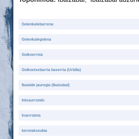
Goienkalebarrena
Goienkalegoiena
Goikoerrota
Goikoetxebarria baserria (Urbilla)
Ibaialde jauregia (Ibaizabal)
Intxaurrondo
Iruerroteta
Iurretakozubia