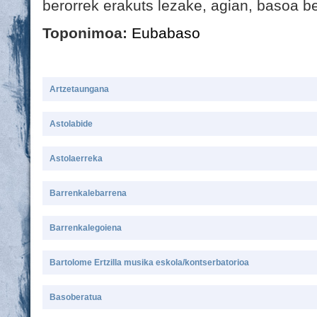
berorrek erakuts lezake, agian, basoa be
Toponimoa:
Eubabaso
Artzetaungana
Astolabide
Astolaerreka
Barrenkalebarrena
Barrenkalegoiena
Bartolome Ertzilla musika eskola/kontserbatorioa
Basoberatua