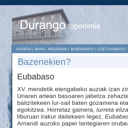
HASIERA
|
MAPA
|
ARGAZKIAK
|
BAZENEKIEN?
|
EZETZ ASMATU!
|
Bazenekien?
Eubabaso
XV. mendetik etengabeko auziak izan zir
Uriaren artean basoaren jabetza zehazte
baitzitekeen lur-sail baten gozamena eta 
egokitzea. Horretaz gainera,
Iurreta eli
liburuan irakur daitekeen legez,
Eubaba
Arriandi auzoko paper lantegiaren orube