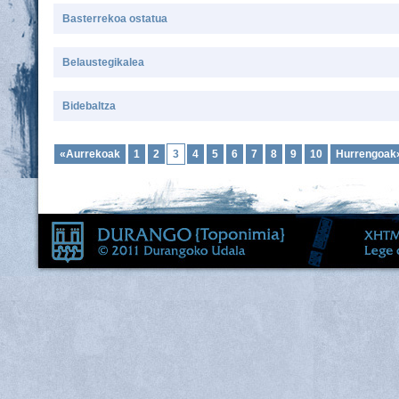
Basterrekoa ostatua
Belaustegikalea
Bidebaltza
«Aurrekoak
1
2
3
4
5
6
7
8
9
10
Hurrengoak