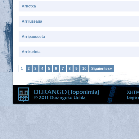
Arkotxa
Arriluzeaga
Arripausueta
Arrizurieta
1
2
3
4
5
6
7
8
9
10
Siguientes»