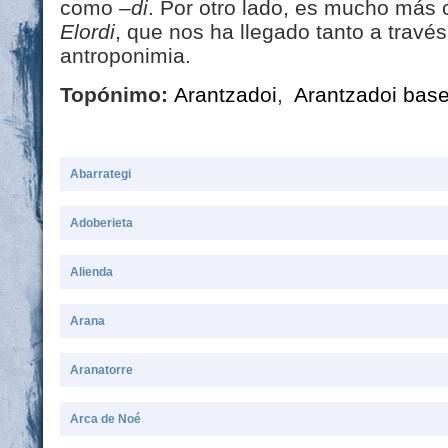
como
–di
. Por otro lado, es mucho más
Elordi
, que nos ha llegado tanto a travé
antroponimia.
Topónimo:
Arantzadoi
,
Arantzadoi base
Abarrategi
Adoberieta
Alienda
Arana
Aranatorre
Arca de Noé