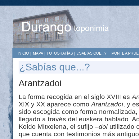
INICIO
|
MAPA
|
FOTOGRAFÍAS
|
¿SABÍAS QUE...?
|
¡PONTE A PRUE
¿Sabías que...?
Arantzadoi
La forma recogida en el siglo XVIII es
Ar
XIX y XX aparece como
Arantzadoi
, y e
sido escogida como forma normalizada, 
llegado a través del euskera hablado. A
Koldo Mitxelena, el sufijo
–doi
utilizado 
que cuenta con testimonios más antiguos