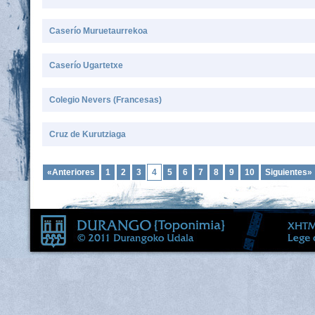
Caserío Muruetaurrekoa
Caserío Ugartetxe
Colegio Nevers (Francesas)
Cruz de Kurutziaga
«Anteriores
1
2
3
4
5
6
7
8
9
10
Siguientes»