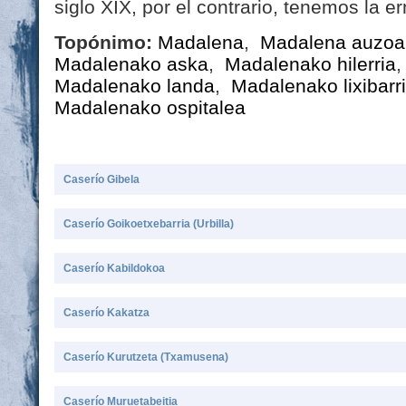
siglo XIX, por el contrario, tenemos la erm
Topónimo:
Madalena
,
Madalena auzoa
Madalenako aska
,
Madalenako hilerria
Madalenako landa
,
Madalenako lixibarr
Madalenako ospitalea
Caserío Gibela
Caserío Goikoetxebarria (Urbilla)
Caserío Kabildokoa
Caserío Kakatza
Caserío Kurutzeta (Txamusena)
Caserío Muruetabeitia