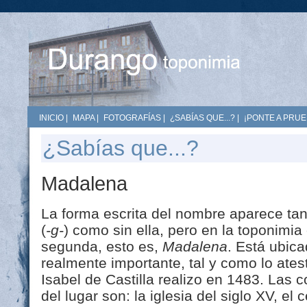
INICIO
|
MAPA
|
FOTOGRAFÍAS
|
¿SABÍAS QUE...?
|
¡PONTE A PRUE
¿Sabías que...?
Madalena
La forma escrita del nombre aparece tan
(
-g-
) como sin ella, pero en la toponimia
segunda, esto es,
Madalena
. Está ubic
realmente importante, tal y como lo atest
Isabel de Castilla realizo en 1483. Las
del lugar son: la iglesia del siglo XV, el 