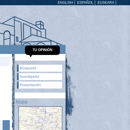
ENGLISH
ESPAÑOL
EUSKARA
TU OPINIÓN
Búsqueda
Investigador
Presentación
a
Mapa