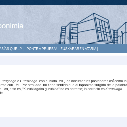
ABÍAS QUE...?
|
¡PONTE A PRUEBA!
|
EUSKARAREN ATARIA
|
Curuçeaga
o
Curuzeaga
, con el hiato
-ea-
, los documentos posteriores así como la
forma con
–ia-
. Por otro lado, no tiene sentido que al topónimo surgido de la palabr
vo
–ko
, esto es, "Kurutziagako gurutzea" no es correcto; lo correcto es
Kurutziaga
tc.