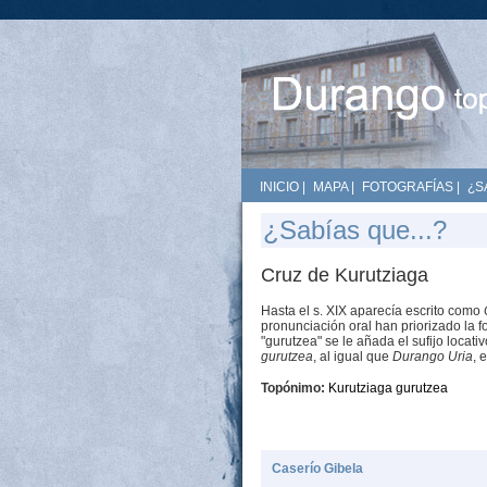
INICIO
|
MAPA
|
FOTOGRAFÍAS
|
¿S
¿Sabías que...?
Cruz de Kurutziaga
Hasta el s. XIX aparecía escrito como
pronunciación oral han priorizado la 
"gurutzea" se le añada el sufijo locati
gurutzea
, al igual que
Durango Uria
, e
Topónimo:
Kurutziaga gurutzea
Caserío Gibela