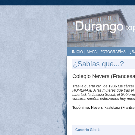
INICIO
|
MAPA
|
FOTOGRAFÍAS
|
¿S
¿Sabías que...?
Colegio Nevers (Francesa
Tras la guerra civil de 1936 fue cárce
HOMENAJE A las mujeres que tras el gol
Libertad, la Justicia Social, el Gobie
vuestros sueños esbozamos hoy nues
Topónimo:
Nevers ikastetxea (Frantse
Caserío Gibela