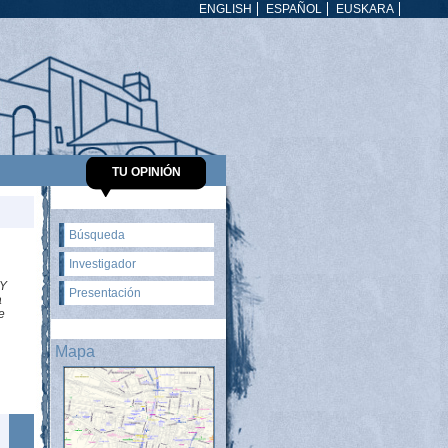
ENGLISH
ESPAÑOL
EUSKARA
TU OPINIÓN
Búsqueda
Investigador
Y
Presentación
a
e
Mapa