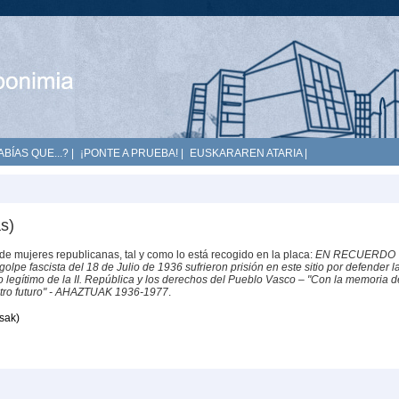
ABÍAS QUE...?
|
¡PONTE A PRUEBA!
|
EUSKARAREN ATARIA
|
s)
l de mujeres republicanas, tal y como lo está recogido en la placa:
EN RECUERDO 
pe fascista del 18 de Julio de 1936 sufrieron prisión en este sitio por defender l
rno legítimo de la II. República y los derechos del Pueblo Vasco – "Con la memoria d
tro futuro" - AHAZTUAK 1936-1977
.
sak)