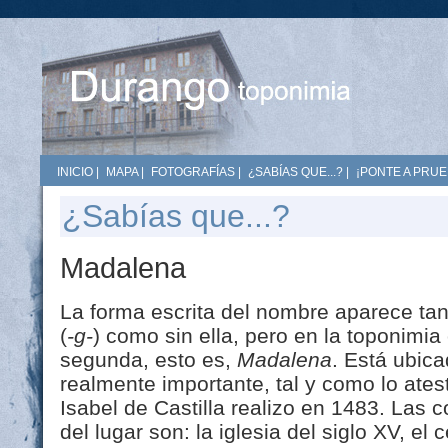
INICIO
|
MAPA
|
FOTOGRAFÍAS
|
¿SABÍAS QUE...?
|
¡PONTE A PRUE
¿Sabías que...?
Madalena
La forma escrita del nombre aparece tan
(
-g-
) como sin ella, pero en la toponimia
segunda, esto es,
Madalena
. Está ubic
realmente importante, tal y como lo atest
Isabel de Castilla realizo en 1483. Las
del lugar son: la iglesia del siglo XV, el 