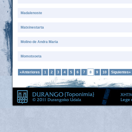
Madalenoste
Matxinestarta
Molino de Andra Maria
Momotxoeta
«Anteriores
1
2
3
4
5
6
7
8
9
10
Siguientes»