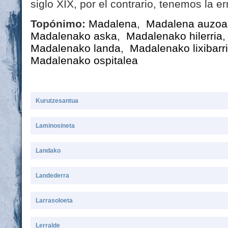
siglo XIX, por el contrario, tenemos la erm
Topónimo:
Madalena
,
Madalena auzoa
Madalenako aska
,
Madalenako hilerria
Madalenako landa
,
Madalenako lixibarr
Madalenako ospitalea
Kurutzesantua
Laminosineta
Landako
Landederra
Larrasoloeta
Lerralde