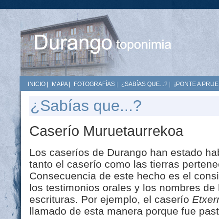
INICIO
|
MAPA
|
FOTOGRAFÍAS
|
¿SABÍAS QUE...?
|
¡PONTE A PRUE
¿Sabías que...?
Caserío Muruetaurrekoa
Los caseríos de Durango han estado hab
tanto el caserío como las tierras perten
Consecuencia de este hecho es el consi
los testimonios orales y los nombres de 
escrituras. Por ejemplo, el caserío
Etxer
llamado de esta manera porque fue past