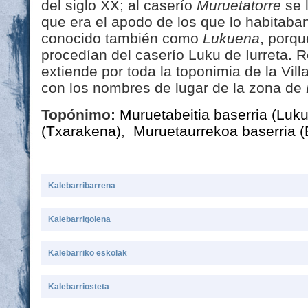
del siglo XX; al caserío
Muruetatorre
se 
que era el apodo de los que lo habitaban
conocido también como
Lukuena
, porqu
procedían del caserío Luku de Iurreta.
extiende por toda la toponimia de la Vill
con los nombres de lugar de la zona de
Topónimo:
Muruetabeitia baserria (Luk
(Txarakena)
,
Muruetaurrekoa baserria (
Kalebarribarrena
Kalebarrigoiena
Kalebarriko eskolak
Kalebarriosteta