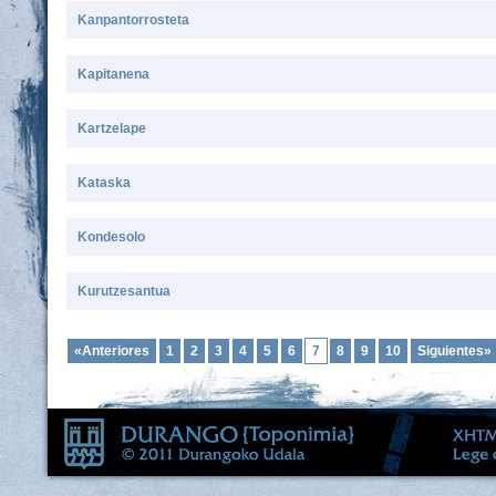
Kanpantorrosteta
Kapitanena
Kartzelape
Kataska
Kondesolo
Kurutzesantua
«Anteriores
1
2
3
4
5
6
7
8
9
10
Siguientes»