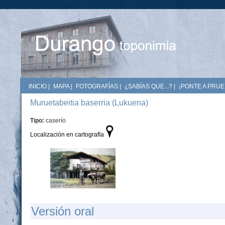
INICIO
|
MAPA
|
FOTOGRAFÍAS
|
¿SABÍAS QUE...?
|
¡PONTE A PRUE
Muruetabeitia baserria (Lukuena)
Tipo:
caserío
Localización en cartografía
Versión oral