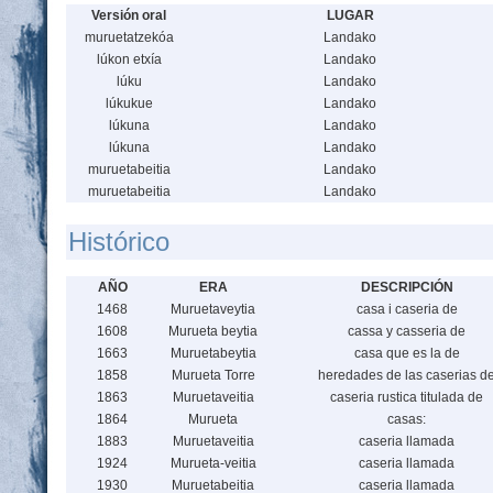
Versión oral
LUGAR
muruetatzekóa
Landako
lúkon etxía
Landako
lúku
Landako
lúkukue
Landako
lúkuna
Landako
lúkuna
Landako
muruetabeitia
Landako
muruetabeitia
Landako
Histórico
AÑO
ERA
DESCRIPCIÓN
1468
Muruetaveytia
casa i caseria de
1608
Murueta beytia
cassa y casseria de
1663
Muruetabeytia
casa que es la de
1858
Murueta Torre
heredades de las caserias d
1863
Muruetaveitia
caseria rustica titulada de
1864
Murueta
casas:
1883
Muruetaveitia
caseria llamada
1924
Murueta-veitia
caseria llamada
1930
Muruetabeitia
caseria llamada