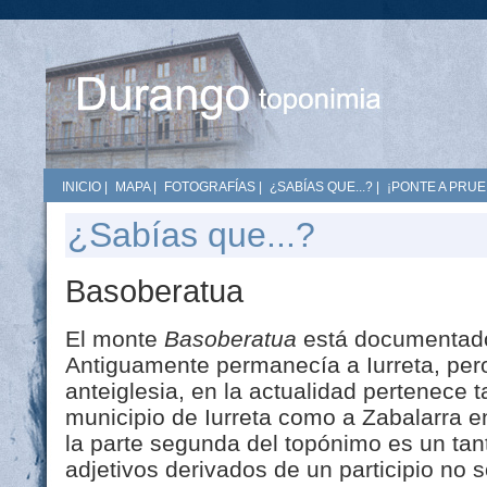
INICIO
|
MAPA
|
FOTOGRAFÍAS
|
¿SABÍAS QUE...?
|
¡PONTE A PRUE
¿Sabías que...?
Basoberatua
El monte
Basoberatua
está documentado
Antiguamente permanecía a Iurreta, pero
anteiglesia, en la actualidad pertenece t
municipio de Iurreta como a Zabalarra en
la parte segunda del topónimo es un tan
adjetivos derivados de un participio no 