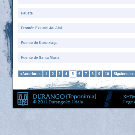
Fauste
Frontón Ezkurdi Jai Alai
Fuente de Kurutziaga
Fuente de Santa Maria
«Anteriores
1
2
3
4
5
6
7
8
9
10
Siguientes»