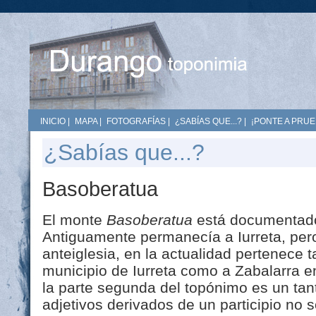
INICIO
|
MAPA
|
FOTOGRAFÍAS
|
¿SABÍAS QUE...?
|
¡PONTE A PRUE
¿Sabías que...?
Basoberatua
El monte
Basoberatua
está documentado
Antiguamente permanecía a Iurreta, pero
anteiglesia, en la actualidad pertenece t
municipio de Iurreta como a Zabalarra en
la parte segunda del topónimo es un tan
adjetivos derivados de un participio no 