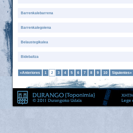
Barrenkalebarrena
Barrenkalegoiena
Belaustegikalea
Bidebaltza
«Anteriores
1
2
3
4
5
6
7
8
9
10
Siguientes»