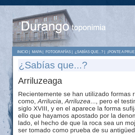
INICIO
|
MAPA
|
FOTOGRAFÍAS
|
¿SABÍAS QUE...?
|
¡PONTE A PRUE
¿Sabías que...?
Arriluzeaga
Recientemente se han utilizado formas r
como,
Arrilucia
,
Arriluzea
..., pero el te
siglo XVIII, y en el aparece la forma suf
ello que hayamos apostado por la den
lado, el hecho de que la roca sea un moj
ser tomado como prueba de su antigüeda