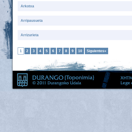
Arkotxa
Arripausueta
Arrizurieta
1
2
3
4
5
6
7
8
9
10
Siguientes»