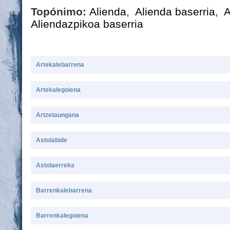
Topónimo:
Alienda
,
Alienda baserria
,
A
Aliendazpikoa baserria
Artekalebarrena
Artekalegoiena
Artzetaungana
Astolabide
Astolaerreka
Barrenkalebarrena
Barrenkalegoiena