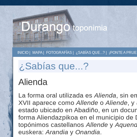
INICIO
|
MAPA
|
FOTOGRAFÍAS
|
¿SABÍAS QUE...?
|
¡PONTE A PRUE
¿Sabías que...?
Alienda
La forma oral utilizada es
Alienda
, sin e
XVII aparece como
Allende
o
Aliende
, y
estado ubicado en Abadiño, en un docum
forma Aliendazpikoa en el municipio de D
topónimos castellanos
Allende
y
Aquen
euskera:
Arandia
y
Onandia
.