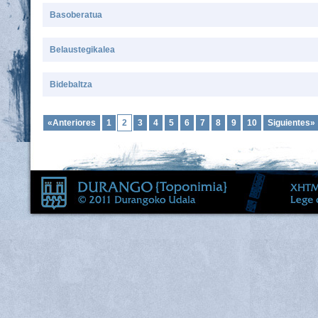
Basoberatua
Belaustegikalea
Bidebaltza
«Anteriores
1
2
3
4
5
6
7
8
9
10
Siguientes»