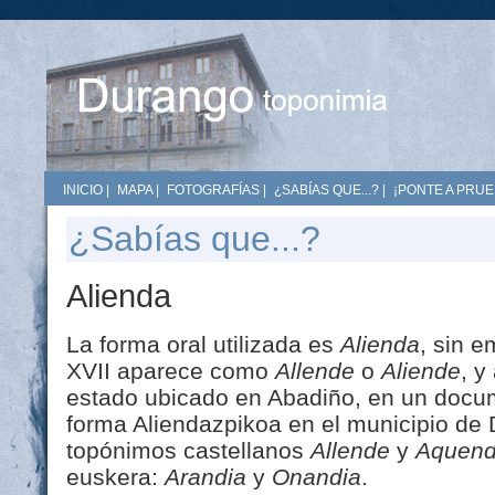
INICIO
|
MAPA
|
FOTOGRAFÍAS
|
¿SABÍAS QUE...?
|
¡PONTE A PRUE
¿Sabías que...?
Alienda
La forma oral utilizada es
Alienda
, sin e
XVII aparece como
Allende
o
Aliende
, y
estado ubicado en Abadiño, en un docum
forma Aliendazpikoa en el municipio de D
topónimos castellanos
Allende
y
Aquen
euskera:
Arandia
y
Onandia
.