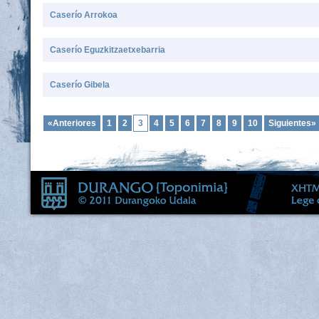
Caserío Arrokoa
Caserío Eguzkitzaetxebarria
Caserío Gibela
«Anteriores
1
2
3
4
5
6
7
8
9
10
Siguientes»