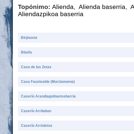
Topónimo:
Alienda
,
Alienda baserria
,
A
Aliendazpikoa baserria
Birjinoste
Bitaño
Casa de las Zetas
Casa Faustealde (Murzianoena)
Caserío Arandiagoitiaetxebarria
Caserío Arrilaban
Caserío Arrioletxe