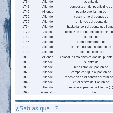
1734
Allende
puentte de
1743
Aliende
composizion del puentezillo de
1745
Alliende
puente que llaman de
1752
Aliende
cassa junto al puentte de
1757
Aliende
remiendo del puente de
1764
Aliende
hasta dar con el puente que llam
1770
Astola
execuzion del puente del camino 
1782
Allende
puentte de
1784
Aliende
puente nombrado de
1791
Allende
camino de junto al puente de
1799
Allende
arboles del camino de
1801
Alliende
colocar los mojones caidos del puentec
1806
Allende
puentte de
1818
Allende
reposicion del ponton de
1825
Allende
campa contigua al ponton de
1830
Allende
reposicion en el ponton del termin
1846
Allende
en el centro del Ponton de
1983
Alienda
reparar el puente de Allende (...
1997
Allendeko
... zubia
¿Sabías que...?