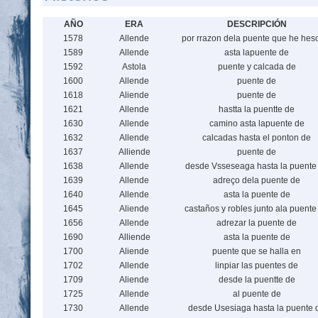
AÑO
ERA
DESCRIPCIÓN
1578
Allende
por rrazon dela puente que he hes
1589
Allende
asta lapuente de
1592
Astola
puente y calcada de
1600
Allende
puente de
1618
Aliende
puente de
1621
Allende
hastta la puentte de
1630
Allende
camino asta lapuente de
1632
Allende
calcadas hasta el ponton de
1637
Alliende
puente de
1638
Allende
desde Vsseseaga hasta la puente
1639
Allende
adreço dela puente de
1640
Allende
asta la puente de
1645
Aliende
castaños y robles junto ala puente
1656
Allende
adrezar la puente de
1690
Alliende
asta la puente de
1700
Aliende
puente que se halla en
1702
Allende
linpiar las puentes de
1709
Aliende
desde la puentte de
1725
Allende
al puente de
1730
Allende
desde Usesiaga hasta la puente 