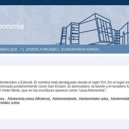
ABÍAS QUE...?
|
¡PONTE A PRUEBA!
|
EUSKARAREN ATARIA
|
ontevideo y Ezkurdi. El nombre está atestiguado desde el siglo XVI. En el lugar ex
nominada posteriormente como San Krispin. El abrevadero, la fuente y el lavadero 
el Hotel Miota, que en las escrituras aparece como “casa Adoverieta”.
xea
,
Adoberieta etxea (Miotena)
,
Adoberietabide
,
Adoberietako aska
,
Adoberieta
ietako zubia