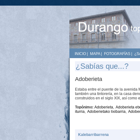
INICIO
|
MAPA
|
FOTOGRAFÍAS
|
¿S
¿Sabías que...?
Adoberieta
Estaba entre el puente de la avenida M
también una tintorería, en la casa de
construidos en el siglo XIX, así como 
Topónimo:
Adoberieta
,
Adoberieta et
iturria
,
Adoberietako lixibarria
,
Adober
Kalebarribarrena