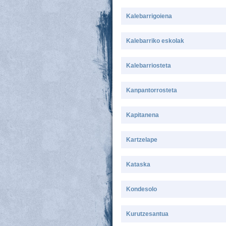
Kalebarrigoiena
Kalebarriko eskolak
Kalebarriosteta
Kanpantorrosteta
Kapitanena
Kartzelape
Kataska
Kondesolo
Kurutzesantua