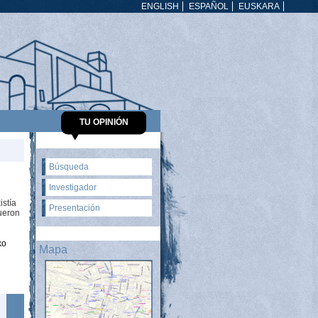
ENGLISH
ESPAÑOL
EUSKARA
TU OPINIÓN
Búsqueda
Investigador
istía
Presentación
fueron
ko
Mapa