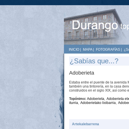
INICIO
|
MAPA
|
FOTOGRAFÍAS
|
¿S
¿Sabías que...?
Adoberieta
Estaba entre el puente de la avenida M
también una tintorería, en la casa de
construidos en el siglo XIX, así como 
Topónimo:
Adoberieta
,
Adoberieta et
iturria
,
Adoberietako lixibarria
,
Adober
Artekalebarrena