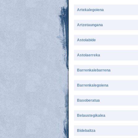
Artekalegoiena
Artzetaungana
Astolabide
Astolaerreka
Barrenkalebarrena
Barrenkalegoiena
Basoberatua
Belaustegikalea
Bidebaltza