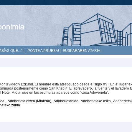
ABÍAS QUE...?
|
¡PONTE A PRUEBA!
|
EUSKARAREN ATARIA
|
ontevideo y Ezkurdi. El nombre está atestiguado desde el siglo XVI. En el lugar ex
nominada posteriormente como San Krispin. El abrevadero, la fuente y el lavadero 
el Hotel Miota, que en las escrituras aparece como “casa Adoverieta”.
xea
,
Adoberieta etxea (Miotena)
,
Adoberietabide
,
Adoberietako aska
,
Adoberieta
ietako zubia