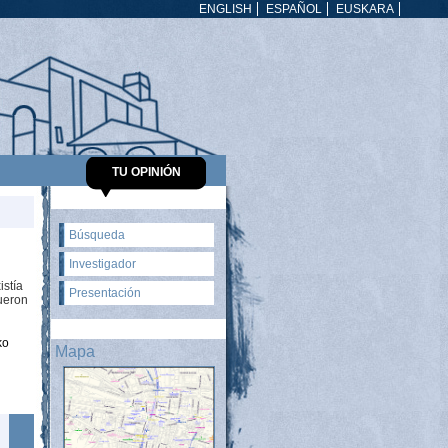
ENGLISH
ESPAÑOL
EUSKARA
TU OPINIÓN
Búsqueda
Investigador
istía
Presentación
fueron
ko
Mapa