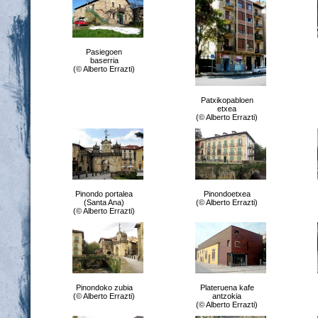
Pasiegoen
baserria
(© Alberto Errazti)
Patxikopabloen
etxea
(© Alberto Errazti)
Pinondo portalea
Pinondoetxea
(Santa Ana)
(© Alberto Errazti)
(© Alberto Errazti)
Pinondoko zubia
Plateruena kafe
(© Alberto Errazti)
antzokia
(© Alberto Errazti)