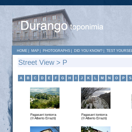
HOME
|
MAP
|
PHOTOGRAPHS
|
DID YOU KNOW?
|
TEST YOURSEL
Street View > P
A
B
C
D
E
F
G
H
I
J
K
L
M
N
O
P
S
Pagasarri tontorra
Pagasarri tontorra
(© Alberto Errazti)
(© Alberto Errazti)