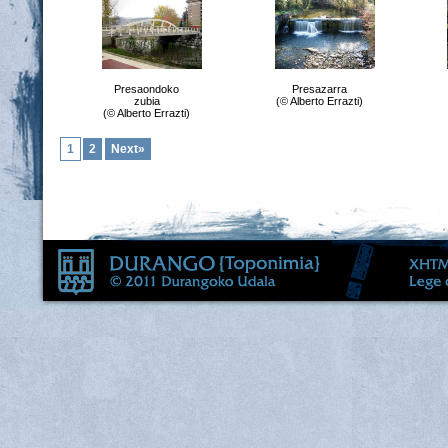
Presaondoko
Presazarra
zubia
(© Alberto Errazti)
(© Alberto Errazti)
1
2
Next»