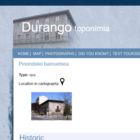
HOME
|
MAP
|
PHOTOGRAPHS
|
DID YOU KNOW?
|
TEST YOURSEL
Pinondoko bainuetxea
Type:
spa
Location in cartography
Historic