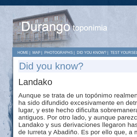
HOME
|
MAP
|
PHOTOGRAPHS
|
DID YOU KNOW?
|
TEST YOURSEL
Did you know?
Landako
Aunque se trata de un topónimo realment
ha sido difundido excesivamente en det
lugar, y este hecho dificulta sobremane
antiguos. Por otro lado, y aunque parez
Landako y sus derivaciones llegaron has
de Iurreta y Abadiño. Es por ello que, 