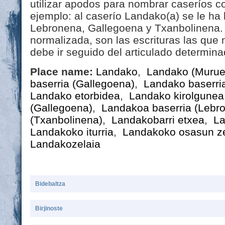
utilizar apodos para nombrar caseríos 
ejemplo: al caserío Landako(a) se le h
Lebronena, Gallegoena y Txanbolinena. 
normalizada, son las escrituras las que
debe ir seguido del articulado determin
Place name:
Landako
,
Landako (Murue
baserria (Gallegoena)
,
Landako baserri
Landako etorbidea
,
Landako kirolgunea
(Gallegoena)
,
Landakoa baserria (Lebr
(Txanbolinena)
,
Landakobarri etxea
,
La
Landakoko iturria
,
Landakoko osasun z
Landakozelaia
Bidebaltza
Birjinoste