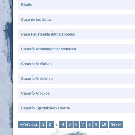
Bitaño
Casa de las Zetas
Casa Faustealde (Murzianoena)
Caserío Arandiagoitiaetxebarria
Caserío Arrilaban
Caserío Arrioletxe
Caserío Arrokoa
Caserío Eguzkitzaetxebarria
«Previous
1
2
3
4
5
6
7
8
9
10
Next»