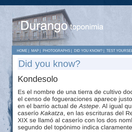
HOME
|
MAP
|
PHOTOGRAPHS
|
DID YOU KNOW?
|
TEST YOURSEL
Did you know?
Kondesolo
Es el nombre de una tierra de cultivo do
el censo de fogueraciones aparece justo
en el barrio actual de
Astepe
. Al igual q
caserío
Kakatza
, en las escrituras del R
XIX se llamó al caserío con los dos no
segundo del topónimo indica claramente 