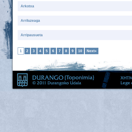
Arkotxa
Arriluzeaga
Arripausueta
1
2
3
4
5
6
7
8
9
10
Next»