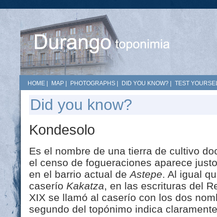
HOME
|
MAP
|
PHOTOGRAPHS
|
DID YOU KNOW?
|
TEST YOURSEL
Did you know?
Kondesolo
Es el nombre de una tierra de cultivo do
el censo de fogueraciones aparece justo
en el barrio actual de
Astepe
. Al igual q
caserío
Kakatza
, en las escrituras del R
XIX se llamó al caserío con los dos no
segundo del topónimo indica claramente 