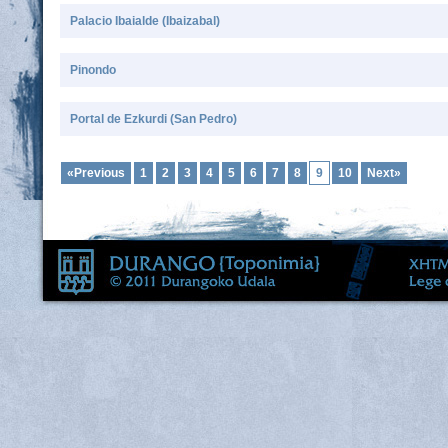
Palacio Ibaialde (Ibaizabal)
Pinondo
Portal de Ezkurdi (San Pedro)
«Previous
1
2
3
4
5
6
7
8
9
10
Next»