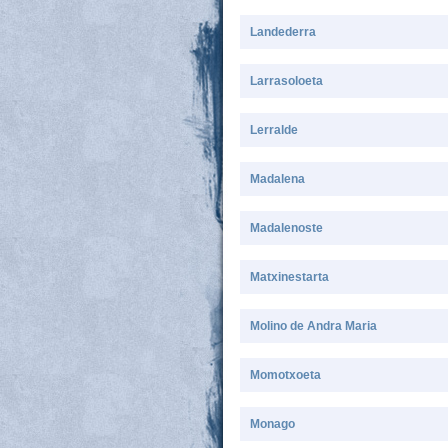
Landederra
Larrasoloeta
Lerralde
Madalena
Madalenoste
Matxinestarta
Molino de Andra Maria
Momotxoeta
Monago