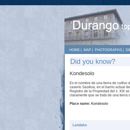
HOME
|
MAP
|
PHOTOGRAPHS
|
DI
Did you know?
Kondesolo
Es el nombre de una tierra de cultivo 
caserío
Sasikoa
, en el barrio actual d
Registro de la Propiedad del s. XIX s
claramente que se trata de una tierra d
Place name:
Kondesolo
Landako