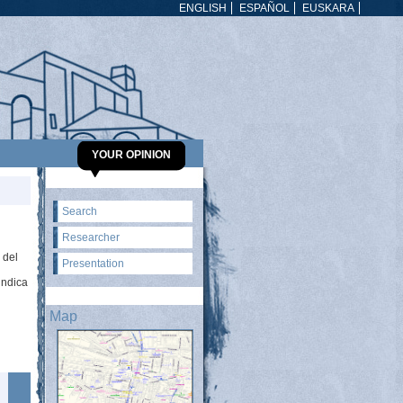
ENGLISH
ESPAÑOL
EUSKARA
YOUR OPINION
Search
Researcher
 del
Presentation
indica
Map