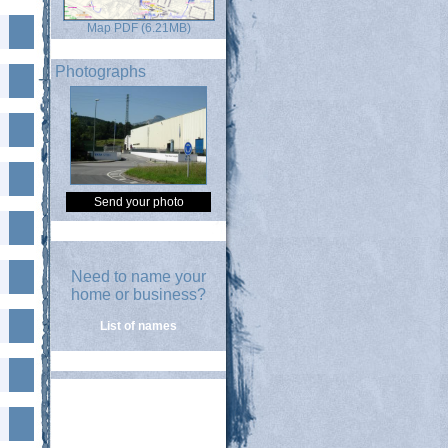
Map PDF (6.21MB)
Photographs
Send your photo
Need to name your
home or business?
List of names