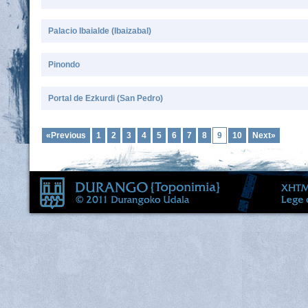
Palacio Ibaialde (Ibaizabal)
Pinondo
Portal de Ezkurdi (San Pedro)
«Previous
1
2
3
4
5
6
7
8
9
10
Next»