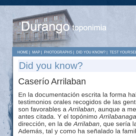
HOME
|
MAP
|
PHOTOGRAPHS
|
DID YOU KNOW?
|
TEST YOURSEL
Did you know?
Caserío Arrilaban
En la documentación escrita la forma ha
testimonios orales recogidos de las gen
son favorables a
Arrilaban
, aunque a me
antes citada. Y el topónimo
Arrilabanag
dirección, en la de
Arrilaban
, que sería l
Además, tal y como ha señalado la famil