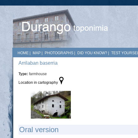
HOME
|
MAP
|
PHOTOGRAPHS
|
DID YOU KNOW?
|
TEST YOURSEL
Arrilaban baserria
Type:
farmhouse
Location in cartography
Oral version