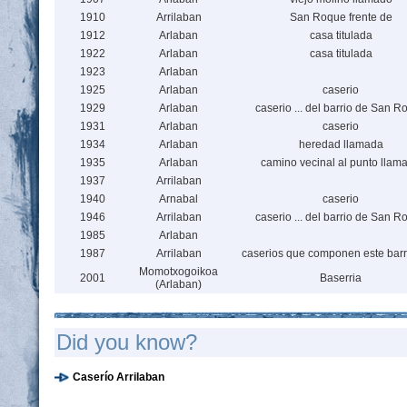
1910
Arrilaban
San Roque frente de
1912
Arlaban
casa titulada
1922
Arlaban
casa titulada
1923
Arlaban
1925
Arlaban
caserio
1929
Arlaban
caserio ... del barrio de San R
1931
Arlaban
caserio
1934
Arlaban
heredad llamada
1935
Arlaban
camino vecinal al punto llam
1937
Arrilaban
1940
Arnabal
caserio
1946
Arrilaban
caserio ... del barrio de San R
1985
Arlaban
1987
Arrilaban
caserios que componen este barr
Momotxogoikoa
2001
Baserria
(Arlaban)
Did you know?
Caserío Arrilaban