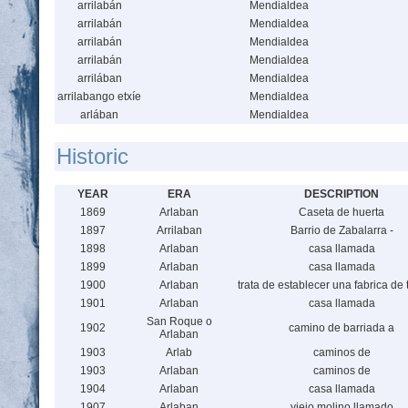
arrilabán
Mendialdea
arrilabán
Mendialdea
arrilabán
Mendialdea
arrilabán
Mendialdea
arrilában
Mendialdea
arrilabango etxíe
Mendialdea
arlában
Mendialdea
Historic
YEAR
ERA
DESCRIPTION
1869
Arlaban
Caseta de huerta
1897
Arrilaban
Barrio de Zabalarra -
1898
Arlaban
casa llamada
1899
Arlaban
casa llamada
1900
Arlaban
trata de establecer una fabrica de 
1901
Arlaban
casa llamada
San Roque o
1902
camino de barriada a
Arlaban
1903
Arlab
caminos de
1903
Arlaban
caminos de
1904
Arlaban
casa llamada
1907
Arlaban
viejo molino llamado