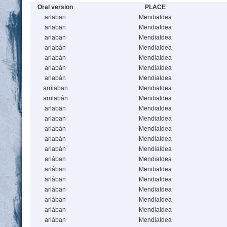
Oral version
PLACE
arlaban
Mendialdea
arlaban
Mendialdea
arlaban
Mendialdea
arlabán
Mendialdea
arlabán
Mendialdea
arlabán
Mendialdea
arlabán
Mendialdea
arrilaban
Mendialdea
arrilabán
Mendialdea
arlaban
Mendialdea
arlaban
Mendialdea
arlabán
Mendialdea
arlabán
Mendialdea
arlabán
Mendialdea
arlában
Mendialdea
arlában
Mendialdea
arlában
Mendialdea
arlában
Mendialdea
arlában
Mendialdea
arlában
Mendialdea
arlában
Mendialdea