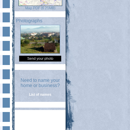
Map PDF (6.21MB)
Photographs
Send your photo
Need to name your
home or business?
List of names