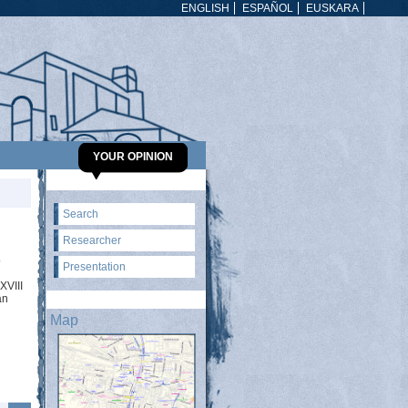
ENGLISH
ESPAÑOL
EUSKARA
YOUR OPINION
Search
Researcher
o
Presentation
XVIII
an
Map