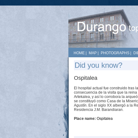
HOME
|
MAP
|
PHOTOGRAPHS
|
DI
Did you know?
Ospitalea
El hospital actual fue construido tras
consecuencia de la visita que la rein
Artekalea, y así lo corrobora la arque
se constituyó como Casa de la Miseri
Agustín. En el siglo XX albergó a la R
Residencia J.M. Barandiaran.
Place name:
Ospitalea