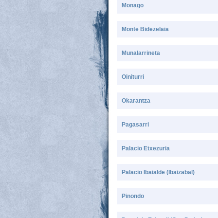
Monago
Monte Bidezelaia
Munalarrineta
Oiniturri
Okarantza
Pagasarri
Palacio Etxezuria
Palacio Ibaialde (Ibaizabal)
Pinondo