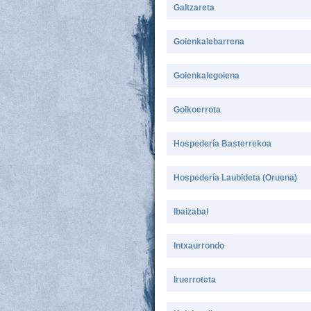
Galtzareta
Goienkalebarrena
Goienkalegoiena
Goikoerrota
Hospedería Basterrekoa
Hospedería Laubideta (Oruena)
Ibaizabal
Intxaurrondo
Iruerroteta