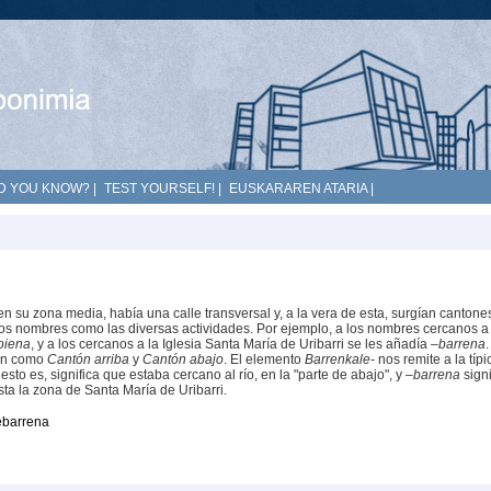
D YOU KNOW?
|
TEST YOURSELF!
|
EUSKARAREN ATARIA
|
n su zona media, había una calle transversal y, a la vera de esta, surgían cantones
 los nombres como las diversas actividades. Por ejemplo, a los nombres cercanos a
oiena
, y a los cercanos a la Iglesia Santa María de Uribarri se les añadía
–barrena
.
cen como
Cantón arriba
y
Cantón abajo
. El elemento
Barrenkale-
nos remite a la típi
esto es, significa que estaba cercano al río, en la "parte de abajo", y
–barrena
signi
a la zona de Santa María de Uribarri.
ebarrena