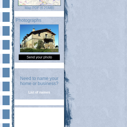
Map PDF (6.21MB)
Photographs
Send your photo
Need to name your
home or business?
List of names