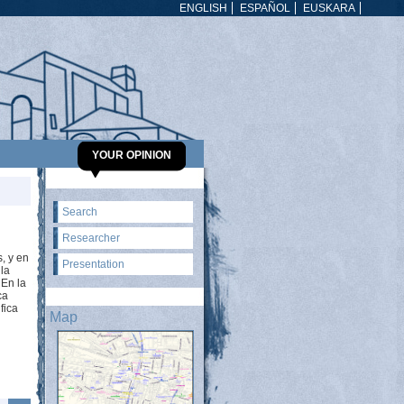
ENGLISH
ESPAÑOL
EUSKARA
YOUR OPINION
Search
Researcher
, y en
Presentation
 la
 En la
ca
fica
Map