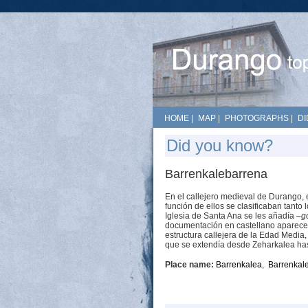
HOME
|
MAP
|
PHOTOGRAPHS
|
DI
Did you know?
Barrenkalebarrena
En el callejero medieval de Durango, e
función de ellos se clasificaban tanto
Iglesia de Santa Ana se les añadía
–g
documentación en castellano apare
estructura callejera de la Edad Media, 
que se extendía desde Zeharkalea hast
Place name:
Barrenkalea
,
Barrenkal