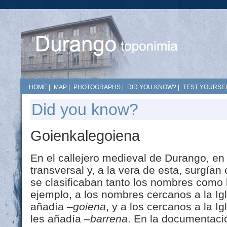
HOME
|
MAP
|
PHOTOGRAPHS
|
DID YOU KNOW?
|
TEST YOURSEL
Did you know?
Goienkalegoiena
En el callejero medieval de Durango, en
transversal y, a la vera de esta, surgían
se clasificaban tanto los nombres como 
ejemplo, a los nombres cercanos a la Ig
añadía
–goiena
, y a los cercanos a la I
les añadía
–barrena
. En la documentaci