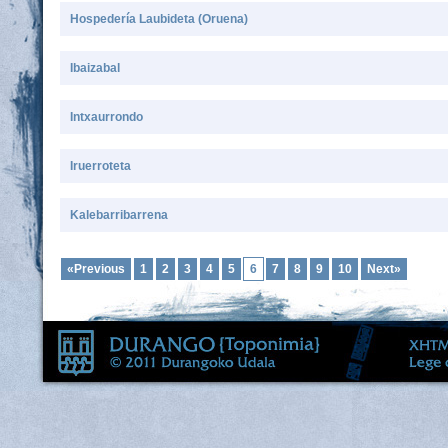
Hospedería Laubideta (Oruena)
Ibaizabal
Intxaurrondo
Iruerroteta
Kalebarribarrena
«Previous
1
2
3
4
5
6
7
8
9
10
Next»