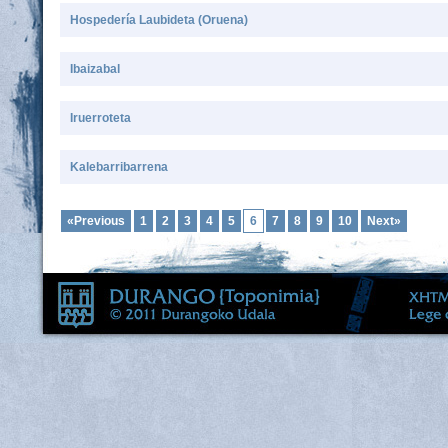
Hospedería Laubideta (Oruena)
Ibaizabal
Iruerroteta
Kalebarribarrena
«Previous
1
2
3
4
5
6
7
8
9
10
Next»