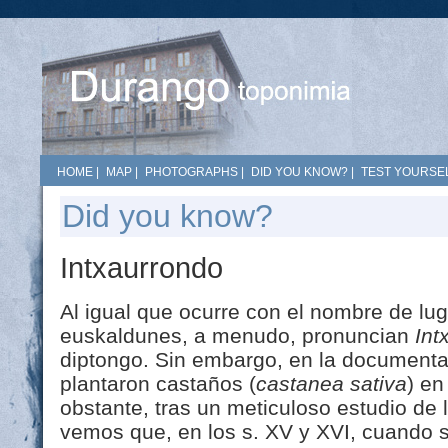
HOME
|
MAP
|
PHOTOGRAPHS
|
DID YOU KNOW?
|
TEST YOURSEL
Did you know?
Intxaurrondo
Al igual que ocurre con el nombre de lu
euskaldunes, a menudo, pronuncian
Int
diptongo. Sin embargo, en la documenta
plantaron castaños (
castanea sativa
) en
obstante, tras un meticuloso estudio de
vemos que, en los s. XV y XVI, cuando 