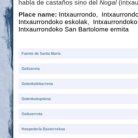
habla de castaños sino del
Nogal
(intxau
Place name:
Intxaurrondo
,
Intxaurrondo
Intxaurrondoko eskolak
,
Intxaurrondoko 
Intxaurrondoko San Bartolome ermita
Fuente de Santa Maria
Galtzareta
Goienkalebarrena
Goienkalegoiena
Goikoerrota
Hospedería Basterrekoa