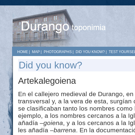
HOME
|
MAP
|
PHOTOGRAPHS
|
DID YOU KNOW?
|
TEST YOURSEL
Did you know?
Artekalegoiena
En el callejero medieval de Durango, en
transversal y, a la vera de esta, surgían
se clasificaban tanto los nombres como 
ejemplo, a los nombres cercanos a la Ig
añadía
–goiena
, y a los cercanos a la I
les añadía
–barrena
. En la documentaci