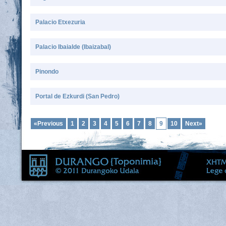
Palacio Etxezuria
Palacio Ibaialde (Ibaizabal)
Pinondo
Portal de Ezkurdi (San Pedro)
«Previous
1
2
3
4
5
6
7
8
9
10
Next»