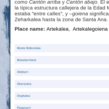
como
Cantón arriba
y
Cantón abajo
. El
la típica estructura callejera de la Edad 
estaba "entre calles", y
–goiena
signific
Zeharkalea hasta la zona de Santa Ana.
Place name:
Artekalea
,
Artekalegoiena
Monte Bidezelaia
Munalarrineta
Oiniturri
Okarantza
Ospitalea
Pagasarri