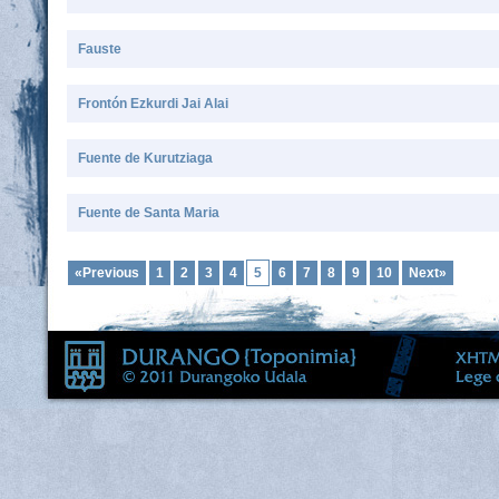
Fauste
Frontón Ezkurdi Jai Alai
Fuente de Kurutziaga
Fuente de Santa Maria
«Previous
1
2
3
4
5
6
7
8
9
10
Next»