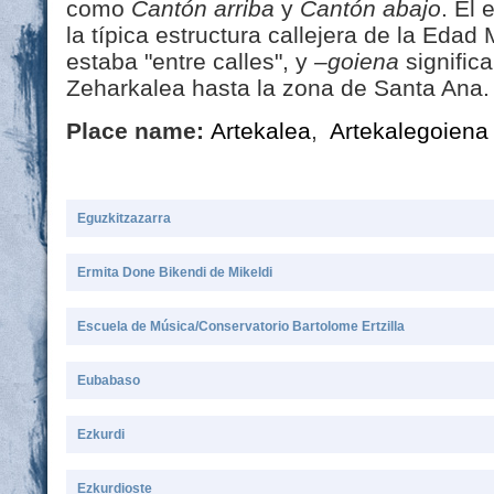
como
Cantón arriba
y
Cantón abajo
. El
la típica estructura callejera de la Edad 
estaba "entre calles", y
–goiena
signific
Zeharkalea hasta la zona de Santa Ana.
Place name:
Artekalea
,
Artekalegoiena
Eguzkitzazarra
Ermita Done Bikendi de Mikeldi
Escuela de Música/Conservatorio Bartolome Ertzilla
Eubabaso
Ezkurdi
Ezkurdioste