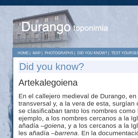
HOME
|
MAP
|
PHOTOGRAPHS
|
DID YOU KNOW?
|
TEST YOURSEL
Did you know?
Artekalegoiena
En el callejero medieval de Durango, en
transversal y, a la vera de esta, surgían
se clasificaban tanto los nombres como 
ejemplo, a los nombres cercanos a la Ig
añadía
–goiena
, y a los cercanos a la I
les añadía
–barrena
. En la documentaci