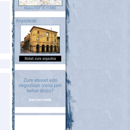
Mapa PDF (6.21MB)
Argazkiak
Bidali zure argazkia
Zure etxeari edo
negozioari izena jarri
behar diozu?
Izen zerrenda