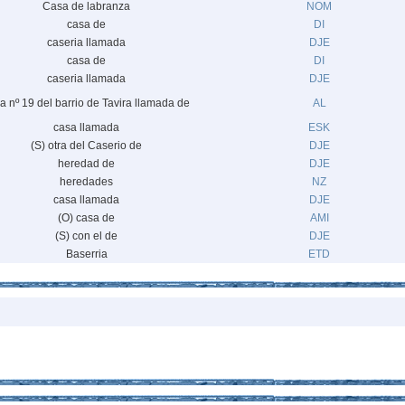
Casa de labranza
NOM
casa de
DI
caseria llamada
DJE
casa de
DI
caseria llamada
DJE
a nº 19 del barrio de Tavira llamada de
AL
casa llamada
ESK
(S) otra del Caserio de
DJE
heredad de
DJE
heredades
NZ
casa llamada
DJE
(O) casa de
AMI
(S) con el de
DJE
Baserria
ETD