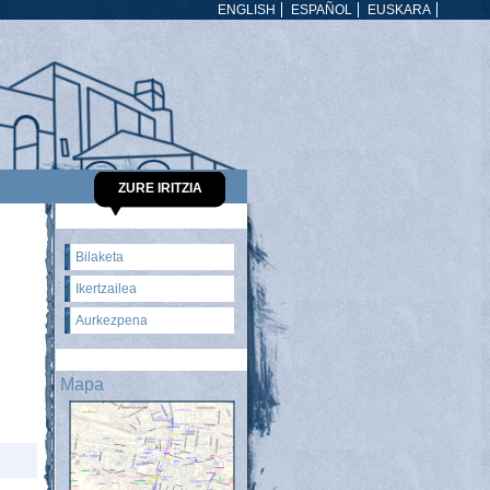
ENGLISH
ESPAÑOL
EUSKARA
ZURE IRITZIA
Bilaketa
Ikertzailea
Aurkezpena
Mapa