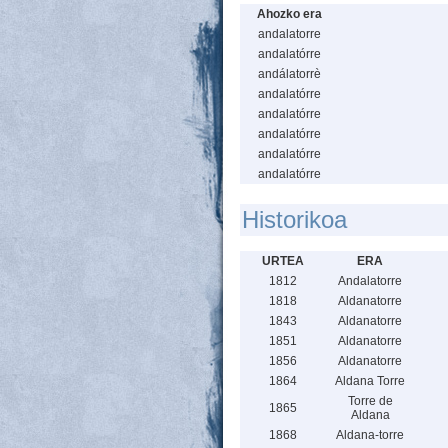
Ahozko era
andalatorre
andalatórre
andálatorrè
andalatórre
andalatórre
andalatórre
andalatórre
andalatórre
Historikoa
URTEA
ERA
1812
Andalatorre
1818
Aldanatorre
1843
Aldanatorre
1851
Aldanatorre
1856
Aldanatorre
1864
Aldana Torre
Torre de
1865
Aldana
1868
Aldana-torre