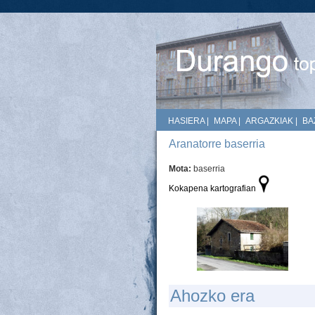
HASIERA
|
MAPA
|
ARGAZKIAK
|
BA
Aranatorre baserria
Mota:
baserria
Kokapena kartografian
Ahozko era