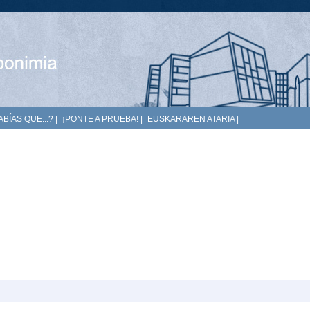
ABÍAS QUE...?
|
¡PONTE A PRUEBA!
|
EUSKARAREN ATARIA
|