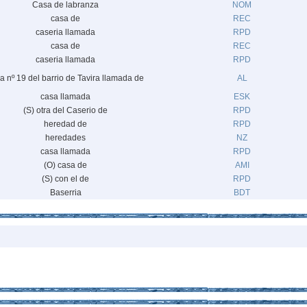
Casa de labranza
NOM
casa de
REC
caseria llamada
RPD
casa de
REC
caseria llamada
RPD
a nº 19 del barrio de Tavira llamada de
AL
casa llamada
ESK
(S) otra del Caserio de
RPD
heredad de
RPD
heredades
NZ
casa llamada
RPD
(O) casa de
AMI
(S) con el de
RPD
Baserria
BDT