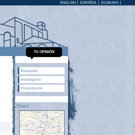
ENGLISH
ESPAÑOL
EUSKARA
TU OPINIÓN
Búsqueda
Investigador
Presentación
Mapa