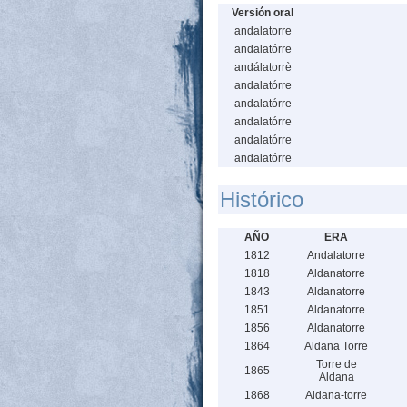
Versión oral
andalatorre
andalatórre
andálatorrè
andalatórre
andalatórre
andalatórre
andalatórre
andalatórre
Histórico
AÑO
ERA
1812
Andalatorre
1818
Aldanatorre
1843
Aldanatorre
1851
Aldanatorre
1856
Aldanatorre
1864
Aldana Torre
Torre de
1865
Aldana
1868
Aldana-torre