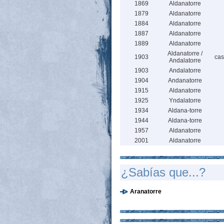
1869
Aldanatorre
1879
Aldanatorre
1884
Aldanatorre
1887
Aldanatorre
1889
Aldanatorre
Aldanatorre /
1903
cas
Andalatorre
1903
Andalatorre
1904
Andanatorre
1915
Aldanatorre
1925
Yndalatorre
1934
Aldana-torre
1944
Aldana-torre
1957
Aldanatorre
2001
Aldanatorre
¿Sabías que...?
Aranatorre