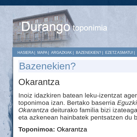
HASIERA
|
MAPA
|
ARGAZKIAK
|
BAZENEKIEN?
|
EZETZ ASMATU!
|
Bazenekien?
Okarantza
Inoiz idazkiren batean leku-izentzat age
toponimoa izan. Bertako baserria
Eguzki
Okarantza
deiturako familia bizi izateaga
eta azkenean hainbatek pentsatzen du ba
Toponimoa:
Okarantza