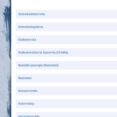
Goienkalebarrena
Goienkalegoiena
Goikoerrota
Goikoetxebarria baserria (Urbilla)
Ibaialde jauregia (Ibaizabal)
Ibaizabal
Intxaurrondo
Iruerroteta
Iurretakozubia