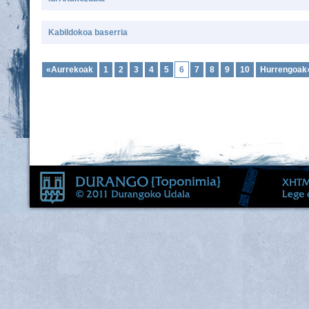
Kabildokoa baserria
«Aurrekoak
1
2
3
4
5
6
7
8
9
10
Hurrengoak